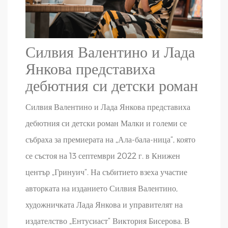
Силвия Валентино и Лада
Янкова представиха
дебютния си детски роман
Силвия Валентино и Лада Янкова представиха
дебютния си детски роман Малки и големи се
събраха за премиерата на „Ала-бала-ница“, която
се състоя на 13 септември 2022 г. в Книжен
център „Гринуич“. На събитието взеха участие
авторката на изданието Силвия Валентино,
художничката Лада Янкова и управителят на
издателство „Ентусиаст“ Виктория Бисерова. В