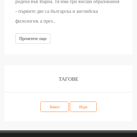
родена във Варна. Тя има три висши образования
– първите две са българска и английска
филология, а през...
Прочетете още
ТАГОВЕ
Книги
Игри