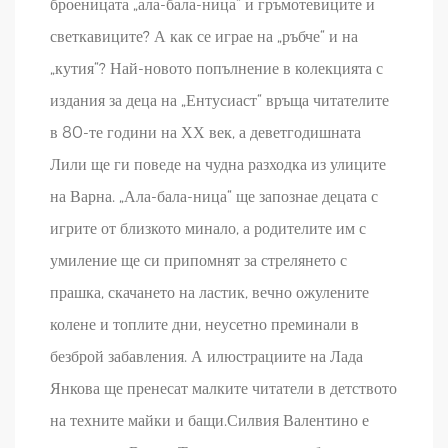
броеницата „ала-бала-ница“ и гръмотевиците и
светкавиците? А как се играе на „ръбче“ и на
„кутия“? Най-новото попълнение в колекцията с
издания за деца на „Ентусиаст“ връща читателите
в 80-те години на ХХ век, а деветгодишната
Лили ще ги поведе на чудна разходка из улиците
на Варна. „Ала-бала-ница“ ще запознае децата с
игрите от близкото минало, а родителите им с
умиление ще си припомнят за стрелянето с
прашка, скачането на ластик, вечно ожулените
колене и топлите дни, неусетно преминали в
безброй забавления. А илюстрациите на Лада
Янкова ще пренесат малките читатели в детството
на техните майки и бащи.Силвия Валентино е