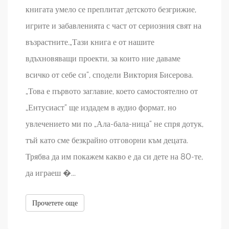
книгата умело се преплитат детското безгрижие,
игрите и забавленията с част от сериозния свят на
възрастните.„Тази книга е от нашите
вдъхновяващи проекти, за които ние даваме
всичко от себе си“, сподели Виктория Бисерова.
„Това е първото заглавие, което самостоятелно от
„Ентусиаст“ ще издадем в аудио формат, но
увлечението ми по „Ала-бала-ница“ не спря дотук,
тъй като сме безкрайно отговорни към децата.
Трябва да им покажем какво е да си дете на 80-те,
да играеш �...
Прочетете още