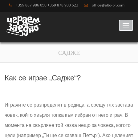
+359 887 986 050 +359 878 903 523
office@alto-pr.com
Toggl
navig
САДЖЕ
Как се играе „Садже“?
Играчите се разпределят в редица, а срещу тях застава
човек, който хвърля топка към избран от него играч. В
момента на хвърляне той казва нещо за човека, когото
цели (например „Ти ще се казваш Петър“). Ако целеният