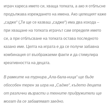
играч хареса името си, хваща топката, а ако я отблъсне
продължава изреждането на имена. Ако целещият каже
„садже“ („Ти ще се казваш „садже“) има два изхода –
при хващане на топката играчът сам определя името
си, а при отблъсване на топката остава последното
казано име. Целта на играта е да се получи забавна
комбинация от въображаеми факти и да стимулира
креативността на децата.
В рамките на турнира „Ала-бала-ница“ ще бъде
обособен терен за игра на „Садже“, където децата
от различни възрасти и техните придружители ще
могат да се забавляват заедно.